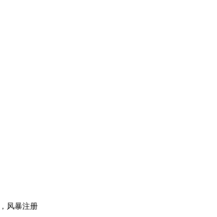
平台，风暴注册