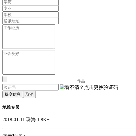
提交信息
取消
地推专员
2018-01-11
珠海
1
8K+